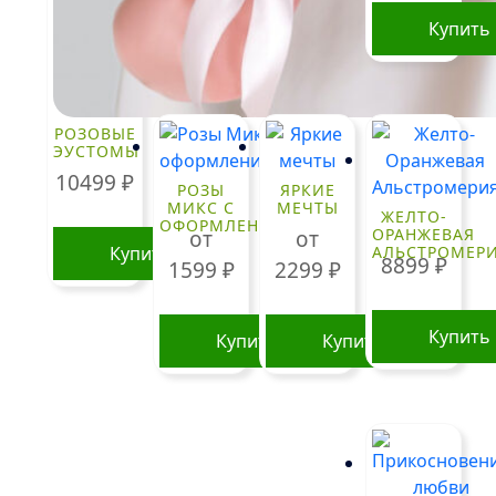
Купить
РОЗОВЫЕ
ЭУСТОМЫ
10499
₽
РОЗЫ
ЯРКИЕ
МИКС С
МЕЧТЫ
ЖЕЛТО-
ОФОРМЛЕНИЕМ
ОРАНЖЕВАЯ
от
от
Купить
АЛЬСТРОМЕР
8899
₽
1599
₽
2299
₽
Купить
Купить
Купить
Этот
Этот
товар
товар
имеет
имеет
несколько
несколько
вариаций.
вариаций.