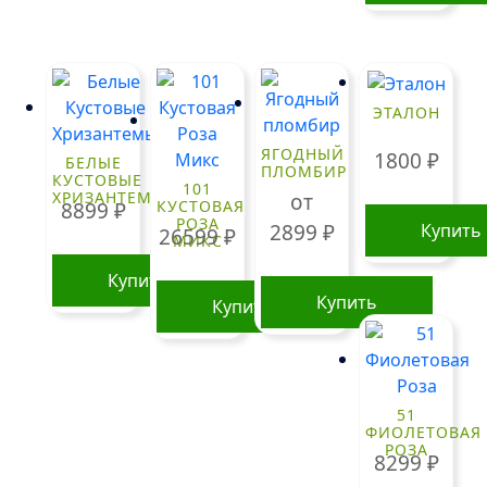
ЭТАЛОН
ЯГОДНЫЙ
1800
₽
БЕЛЫЕ
ПЛОМБИР
КУСТОВЫЕ
101
ХРИЗАНТЕМЫ
от
КУСТОВАЯ
8899
₽
РОЗА
Купить
2899
₽
26599
₽
МИКС
Купить
Купить
Купить
Этот
товар
имеет
51
несколько
ФИОЛЕТОВАЯ
вариаций.
РОЗА
8299
₽
Опции