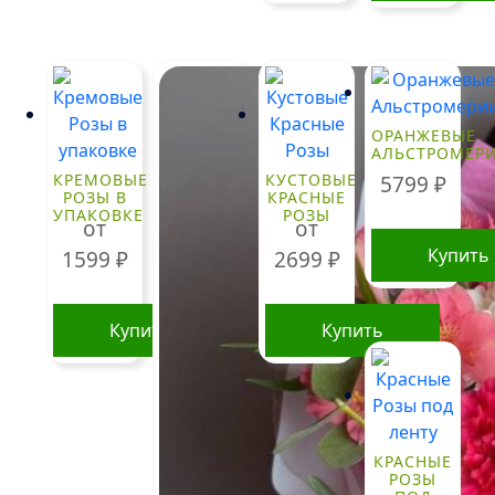
Этот
товар
имеет
нескольк
вариаций
ОРАНЖЕВЫЕ
Опции
АЛЬСТРОМЕР
можно
КРЕМОВЫЕ
КУСТОВЫЕ
5799
₽
выбрать
РОЗЫ В
КРАСНЫЕ
УПАКОВКЕ
РОЗЫ
на
от
от
странице
Купить
1599
₽
2699
₽
товара.
Купить
Купить
Этот
Этот
товар
товар
имеет
имеет
несколько
несколько
КРАСНЫЕ
вариаций.
вариаций.
РОЗЫ