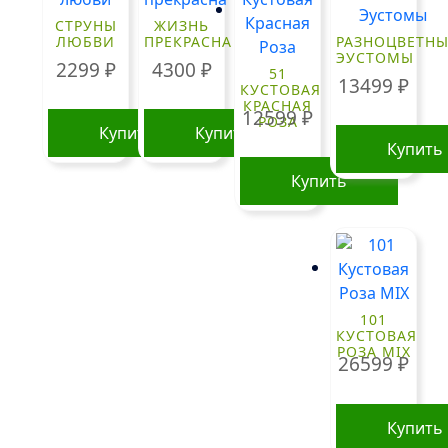
вариаций
СТРУНЫ
ЖИЗНЬ
Опции
ЛЮБВИ
ПРЕКРАСНА
РАЗНОЦВЕТНЫ
можно
ЭУСТОМЫ
2299
₽
4300
₽
51
выбрать
13499
₽
КУСТОВАЯ
на
КРАСНАЯ
12599
₽
РОЗА
странице
Купить
Купить
Купить
товара.
Купить
101
КУСТОВАЯ
РОЗА MIX
26599
₽
Купить