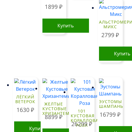
1899
₽
товар
имеет
несколько
АЛЬСТРОМЕР
Купить
МИКС
вариаций.
2799
₽
Опции
можно
выбрать
Купить
на
странице
товара.
ЛЁГКИЙ
ВЕТЕРОК
ЭУСТОМЫ
ЖЕЛТЫЕ
ШАМПАНЬ
КУСТОВЫЕ
1630
₽
101
ХРИЗАНТЕМЫ
16799
₽
КУСТОВАЯ
8899
₽
КОРАЛЛОВАЯ
26299
₽
РОЗА
Купить