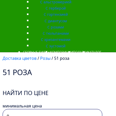
С альстромерией
С герберой
С гортензией
С диантусом
С розами
С тюльпанами
С хризантемами
С эустомой
СБОРНЫЕ БУКЕТЫ
КОМПОЗИЦИИ
ПОДАРКИ
КАТАЛОГ
Доставка цветов
/
Розы
/ 51 роза
51 РОЗА
НАЙТИ ПО ЦЕНЕ
минимальная цена