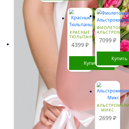
Этот
товар
имеет
несколько
ФИОЛЕТОВЫЕ
вариаций.
КРАСНЫЕ
АЛЬСТРОМЕР
ТЮЛЬПАНЫ
Опции
7099
₽
4399
₽
можно
выбрать
Купить
на
Купить
странице
товара.
АЛЬСТРОМЕР
МИКС
2699
₽