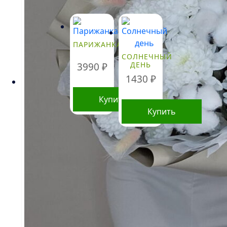
Стоимость
букетов и
композиций,
ПАРИЖАНКА
указанная на
СОЛНЕЧНЫЙ
сайте,
ДЕНЬ
3990
₽
ориентировочна
и может
1430
₽
меняться.
Окончательная
Купить
цена зависит от
Купить
доступности
определенных
видов цветов,
времени года, а
также может
быть выше в периоды праздников и
предпраздничных дней. Информация о
составе букетов, ценах на товары и услуги,
представленная на данном сайте,
предназначена исключительно для
ознакомления и не является публичной
офертой, как это определено в Статье 437(2)