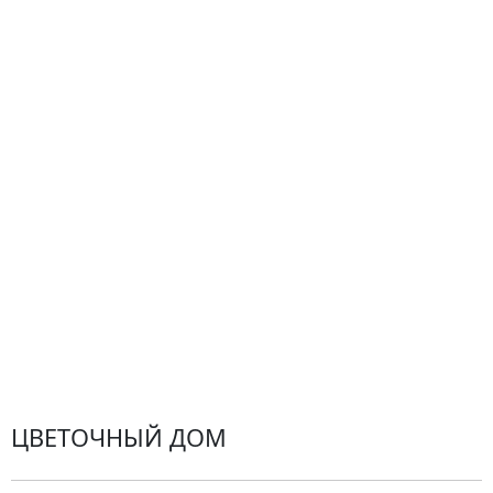
О компании
Гарантии
Центр поддержки
Доставка
Оплата
Проблемные ситуации
Замена и возврат товара. Возврат денег.
Претензии
Замена цветов
Города доставки
ЦВЕТОЧНЫЙ ДОМ