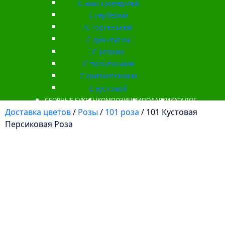
С альстромерией
С герберой
С гортензией
С диантусом
С розами
С тюльпанами
С хризантемами
С эустомой
СБОРНЫЕ БУКЕТЫ
КОМПОЗИЦИИ
ПОДАРКИ
КАТАЛОГ
Доставка цветов
/
Розы
/
101 роза
/ 101 Кустовая
Персиковая Роза