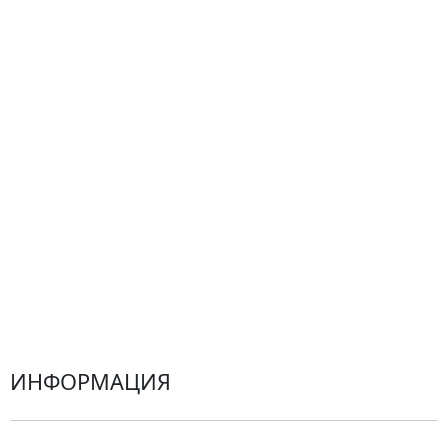
Сборные букеты
Композиции
Подарки
Все товары
Альстромерии
Гортензии
Хризантемы
Эустомы
Герберы
ИНФОРМАЦИЯ