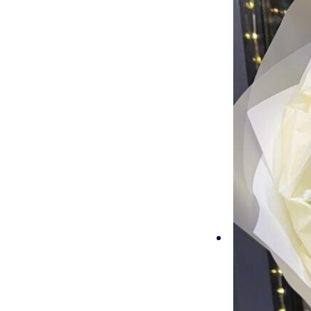
несколько
вариаций.
Опции
можно
выбрать
на
странице
товара.