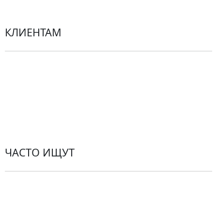
КЛИЕНТАМ
Политика конфиденциальности
Пользовательское соглашение
Рекомендации по уходу за цветами
Контакты
ЧАСТО ИЩУТ
Розы
По цветам