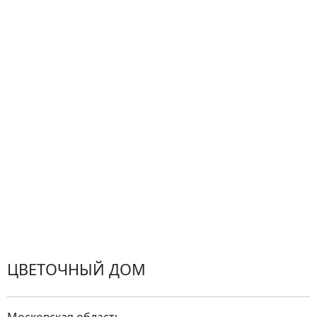
Гарантии
Центр поддержки
Доставка
Оплата
Проблемные ситуации
Замена и возврат товара. Возврат денег.
Претензии
Замена цветов
Города доставки
ЦВЕТОЧНЫЙ ДОМ