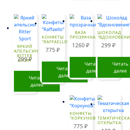
ВАЗА
ШОКОЛАД
КОНФЕТЫ
ПРОЗРАЧНАЯ
“ВДОХНОВЕНИ
“RAFFAELLO”
1260
₽
299
₽
ЯРКИЙ
775
₽
АПЕЛЬСИН
RITTER
299
₽
SPORT
Читать
Читать
Читать
далее
далее
далее
Читать
далее
КОНФЕТЫ
“КОРКУНОВ”
ТЕМАТИЧЕСКА
ОТКРЫТКА
775
₽