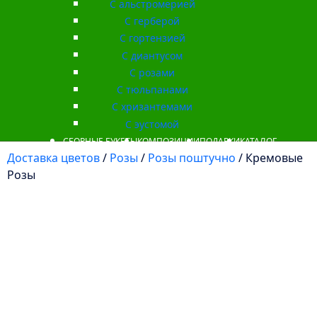
С альстромерией
С герберой
С гортензией
С диантусом
С розами
С тюльпанами
С хризантемами
С эустомой
СБОРНЫЕ БУКЕТЫ
КОМПОЗИЦИИ
ПОДАРКИ
КАТАЛОГ
Доставка цветов
/
Розы
/
Розы поштучно
/ Кремовые
Розы