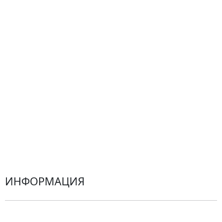
Сборные букеты
Композиции
Подарки
Все товары
Альстромерии
Гортензии
Хризантемы
Эустомы
Герберы
ИНФОРМАЦИЯ
О компании