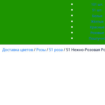
101 шт.
51 шт.
Белые
Жёлтые
Красные
Розовые
Поштучн
Доставка цветов
/
Розы
/
51 роза
/ 51 Нежно-Розовая Р