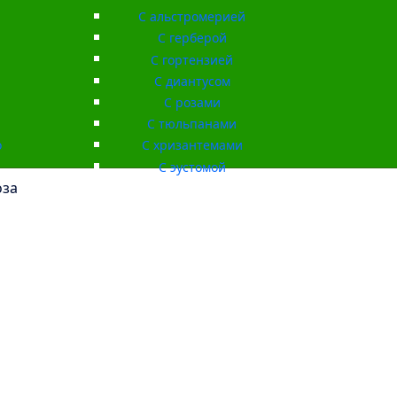
С альстромерией
С герберой
С гортензией
С диантусом
С розами
С тюльпанами
о
С хризантемами
С эустомой
оза