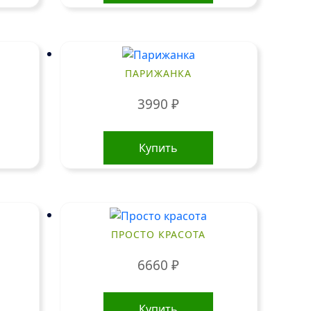
имеет
несколько
вариаций.
Опции
можно
ПАРИЖАНКА
выбрать
на
3990
₽
странице
товара.
Купить
ПРОСТО КРАСОТА
6660
₽
Купить