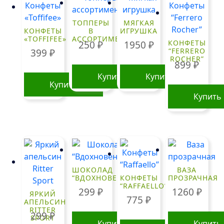
ТОППЕРЫ
МЯГКАЯ
КОНФЕТЫ
В
ИГРУШКА
«TOFFIFEE»
АССОРТИМЕНТЕ
КОНФЕТЫ
250
₽
1950
₽
“FERRERO
399
₽
ROCHER”
899
₽
Купить
Купить
Купить
Купить
ШОКОЛАД
ВАЗА
“ВДОХНОВЕНИЕ”
КОНФЕТЫ
ПРОЗРАЧНАЯ
“RAFFAELLO”
299
₽
1260
₽
ЯРКИЙ
775
₽
АПЕЛЬСИН
RITTER
299
₽
SPORT
Купить
Купить