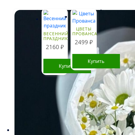
Стоимость
букетов и
композиций,
указанная на
ЦВЕТЫ
ВЕСЕННИЙ
ПРОВАНСА
сайте,
ПРАЗДНИК
ориентировочна
2499
₽
и может
2160
₽
меняться.
Окончательная
Купить
цена зависит от
Купить
доступности
определенных
видов цветов,
времени года, а
также может быть выше в
периоды праздников и предпраздничных
дней. Информация о составе букетов, ценах на
товары и услуги, представленная на данном
сайте, предназначена исключительно для
ознакомления и не является публичной
офертой, как это определено в Статье 437(2)
Гражданского кодекса Российской Федерации.