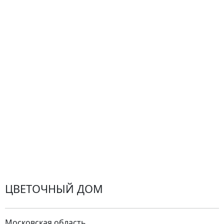
Гарантии
Центр поддержки
Доставка
Оплата
Проблемные ситуации
Замена и возврат товара. Возврат денег.
Претензии
Замена цветов
Города доставки
ЦВЕТОЧНЫЙ ДОМ
Московская область