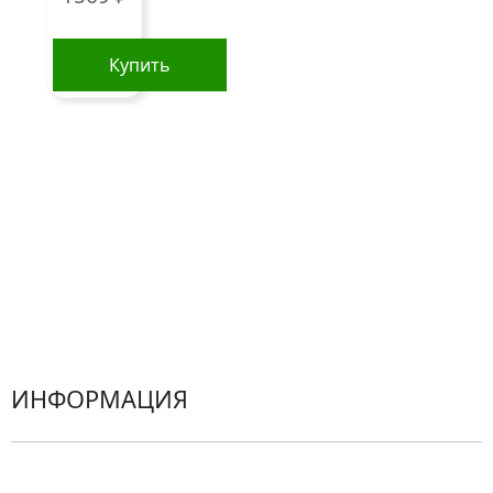
Сборные букеты
Композиции
Купить
Подарки
Все товары
Альстромерии
Гортензии
Хризантемы
Эустомы
Герберы
ИНФОРМАЦИЯ
О компании