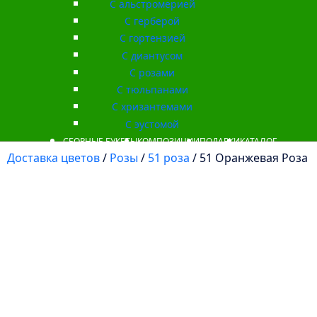
С альстромерией
С герберой
С гортензией
С диантусом
С розами
С тюльпанами
С хризантемами
С эустомой
СБОРНЫЕ БУКЕТЫ
КОМПОЗИЦИИ
ПОДАРКИ
КАТАЛОГ
Доставка цветов
/
Розы
/
51 роза
/ 51 Оранжевая Роза