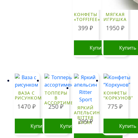
КОНФЕТЫ
МЯГКАЯ
«TOFFIFEE»
ИГРУШКА
399
₽
1950
₽
Купить
Купить
ВАЗА С
ТОППЕРЫ
КОНФЕТЫ
РИСУНКОМ
В
“КОРКУНОВ”
АССОРТИМЕНТЕ
1470
₽
250
₽
775
₽
ЯРКИЙ
АПЕЛЬСИН
RITTER
299
₽
SPORT
Купить
Купить
Купить