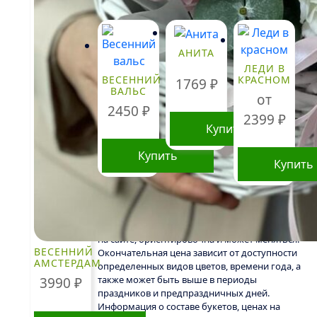
АНИТА
ЛЕДИ В
ВЕСЕННИЙ
КРАСНОМ
1769
₽
ВАЛЬС
от
2450
₽
2399
₽
Купить
Купить
Купить
Этот
товар
имеет
Стоимость букетов и композиций, указанная
нескольк
на сайте, ориентировочна и может меняться.
ВЕСЕННИЙ
Окончательная цена зависит от доступности
вариаций
АМСТЕРДАМ
определенных видов цветов, времени года, а
Опции
также может быть выше в периоды
3990
₽
можно
праздников и предпраздничных дней.
Информация о составе букетов, ценах на
выбрать