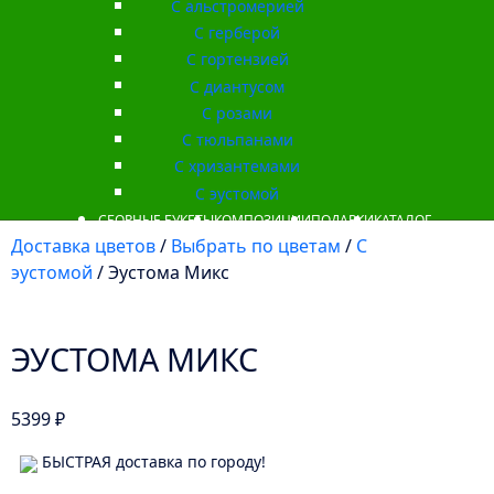
С альстромерией
С герберой
С гортензией
С диантусом
С розами
С тюльпанами
С хризантемами
С эустомой
СБОРНЫЕ БУКЕТЫ
КОМПОЗИЦИИ
ПОДАРКИ
КАТАЛОГ
Доставка цветов
/
Выбрать по цветам
/
С
эустомой
/ Эустома Микс
ЭУСТОМА МИКС
5399
₽
БЫСТРАЯ доставка по городу!