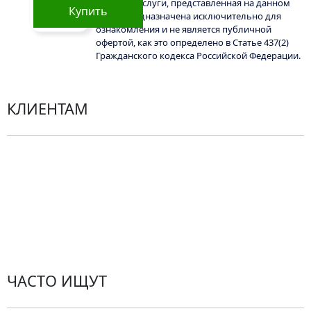
товары и услуги, представленная на данном
на
Купить
сайте, предназначена исключительно для
странице
ознакомления и не является публичной
товара.
офертой, как это определено в Статье 437(2)
Гражданского кодекса Российской Федерации.
КЛИЕНТАМ
Политика конфиденциальности
Пользовательское соглашение
Рекомендации по уходу за цветами
Контакты
ЧАСТО ИЩУТ