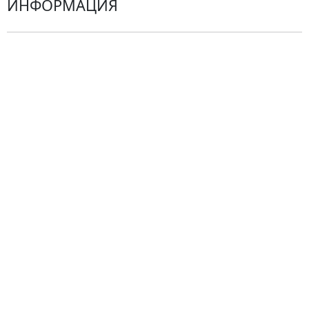
ИНФОРМАЦИЯ
О компании
Гарантии
Центр поддержки
Доставка
Оплата
Проблемные ситуации
Замена и возврат товара. Возврат денег.
Претензии
Замена цветов
Города доставки