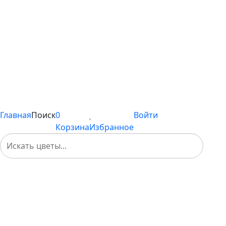
С эустомой
Цветы поштучно
Сборные букеты
Композиции
Подарки
Каталог
Вы не добавили ни одного товара в Избранное
Главная
Поиск
0
Войти
Корзина
Избранное