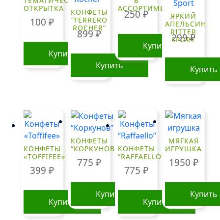
ТЕМАТИЧЕСКАЯ
В
ОТКРЫТКА
АССОРТИМЕНТЕ
КОНФЕТЫ
250
₽
ЯРКИЙ
“FERRERO
100
₽
АПЕЛЬСИН
ROCHER”
RITTER
899
₽
299
₽
SPORT
Купить
Купить
Купить
Купить
КОНФЕТЫ
МЯГКАЯ
КОНФЕТЫ
“КОРКУНОВ”
КОНФЕТЫ
ИГРУШКА
«TOFFIFEE»
“RAFFAELLO”
775
₽
1950
₽
399
₽
775
₽
Купить
Купить
Купить
Купить