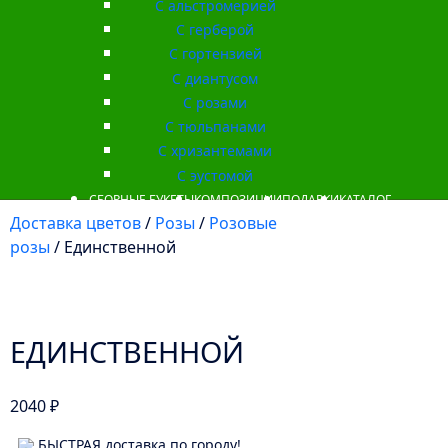
С альстромерией
С герберой
С гортензией
С диантусом
С розами
С тюльпанами
С хризантемами
С эустомой
СБОРНЫЕ БУКЕТЫ
КОМПОЗИЦИИ
ПОДАРКИ
КАТАЛОГ
Доставка цветов
/
Розы
/
Розовые
розы
/ Единственной
ЕДИНСТВЕННОЙ
2040
₽
БЫСТРАЯ доставка по городу!