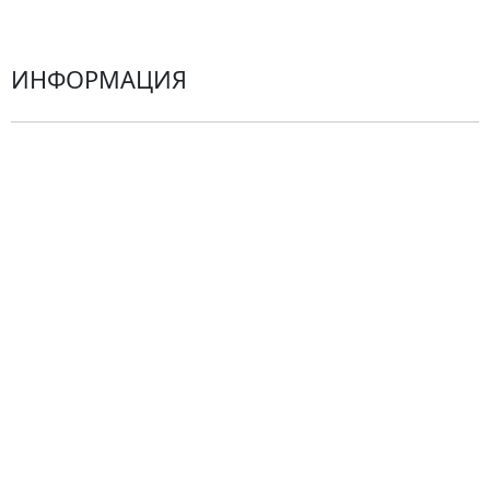
Герберы
ИНФОРМАЦИЯ
О компании
Гарантии
Центр поддержки
Доставка
Оплата
Проблемные ситуации
Замена и возврат товара. Возврат денег.
Претензии
Замена цветов