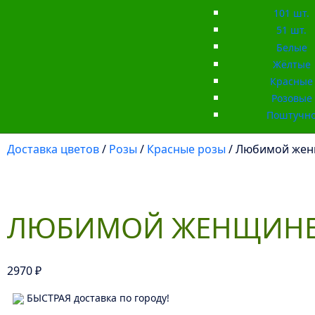
101 шт.
51 шт.
Белые
Жёлтые
Красные
Розовые
Поштучн
Доставка цветов
/
Розы
/
Красные розы
/ Любимой же
ЛЮБИМОЙ ЖЕНЩИН
2970
₽
БЫСТРАЯ доставка по городу!