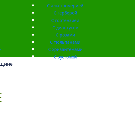
С альстромерией
С герберой
С гортензией
С диантусом
С розами
С тюльпанами
о
С хризантемами
С эустомой
нщине
Е