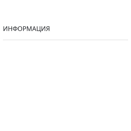
Герберы
ИНФОРМАЦИЯ
О компании
Гарантии
Центр поддержки
Доставка
Оплата
Проблемные ситуации
Замена и возврат товара. Возврат денег.
Претензии