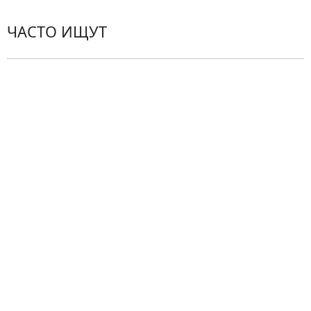
ЧАСТО ИЩУТ
Розы
По цветам
Сборные букеты
Композиции
Подарки
Все товары
Альстромерии
Гортензии
Хризантемы
Эустомы