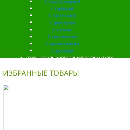
С альстромерией
С герберой
С гортензией
С диантусом
С розами
С тюльпанами
С хризантемами
С эустомой
СБОРНЫЕ БУКЕТЫ
КОМПОЗИЦИИ
ПОДАРКИ
КАТАЛОГ
ИЗБРАННЫЕ ТОВАРЫ