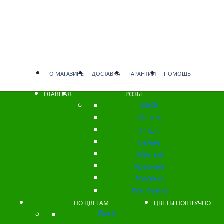
О МАГАЗИНЕ
ДОСТАВКА
ГАРАНТИИ
ПОМОЩЬ
ГЛАВНАЯ
РОЗЫ
Back
101 шт.
51 шт.
Белые
Жёлтые
Красные
Розовые
Поштучно
ПО ЦВЕТАМ
ЦВЕТЫ ПОШТУЧНО
Back