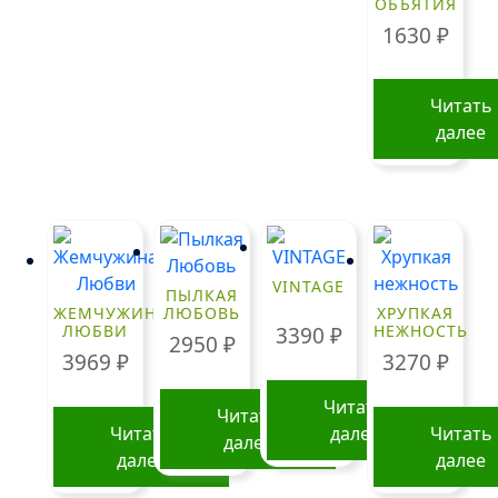
ОБЪЯТИЯ
Опции
можно
1630
₽
можно
выбрать
выбрать
на
на
странице
Читать
странице
товара.
далее
товара.
VINTAGE
ПЫЛКАЯ
ЖЕМЧУЖИНА
ЛЮБОВЬ
ХРУПКАЯ
ЛЮБВИ
НЕЖНОСТЬ
3390
₽
2950
₽
3969
₽
3270
₽
Читать
Читать
Читать
далее
Читать
далее
далее
далее