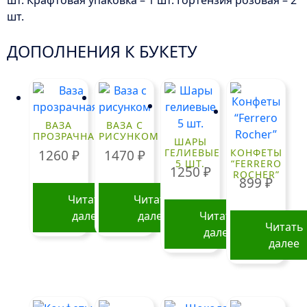
шт. Крафтовая упаковка – 1 шт. Гортензия розовая – 2
шт.
ДОПОЛНЕНИЯ К БУКЕТУ
ВАЗА
ВАЗА С
ПРОЗРАЧНАЯ
РИСУНКОМ
ШАРЫ
ГЕЛИЕВЫЕ
КОНФЕТЫ
1260
₽
1470
₽
5 ШТ.
“FERRERO
1250
₽
ROCHER”
899
₽
Читать
Читать
далее
далее
Читать
Читать
далее
далее