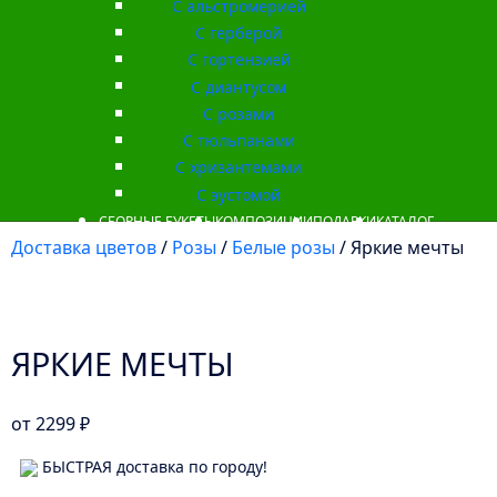
С альстромерией
С герберой
С гортензией
С диантусом
С розами
С тюльпанами
С хризантемами
С эустомой
СБОРНЫЕ БУКЕТЫ
КОМПОЗИЦИИ
ПОДАРКИ
КАТАЛОГ
Доставка цветов
/
Розы
/
Белые розы
/ Яркие мечты
ЯРКИЕ МЕЧТЫ
от
2299
₽
БЫСТРАЯ доставка по городу!