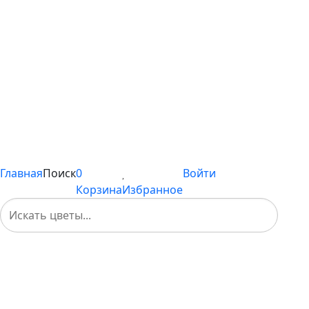
С хризантемами
С эустомой
Цветы поштучно
Сборные букеты
Композиции
Подарки
Каталог
Вы не добавили ни одного товара в Избранное
Главная
Поиск
0
Войти
Корзина
Избранное