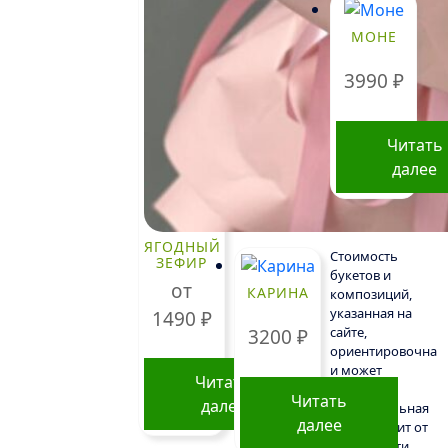
товар
МОНЕ
имеет
несколько
3990
₽
вариаций.
Опции
можно
Читать
выбрать
далее
на
странице
товара.
ЯГОДНЫЙ
Стоимость
ЗЕФИР
букетов и
от
КАРИНА
композиций,
указанная на
1490
₽
сайте,
3200
₽
ориентировочна
и может
Читать
меняться.
Читать
далее
Окончательная
далее
цена зависит от
Этот
доступности