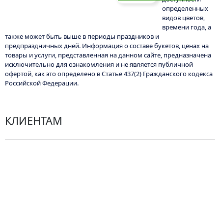
товар
определенных
видов цветов,
имеет
времени года, а
несколько
также может быть выше в периоды праздников и
вариаций.
предпраздничных дней. Информация о составе букетов, ценах на
Опции
товары и услуги, представленная на данном сайте, предназначена
исключительно для ознакомления и не является публичной
можно
офертой, как это определено в Статье 437(2) Гражданского кодекса
выбрать
Российской Федерации.
на
странице
товара.
КЛИЕНТАМ
Политика конфиденциальности
Пользовательское соглашение
Рекомендации по уходу за цветами
Контакты