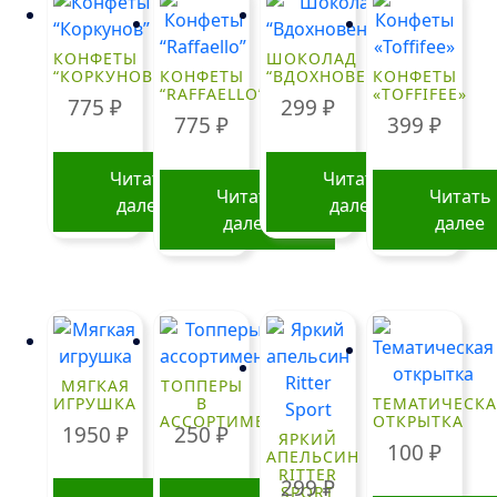
КОНФЕТЫ
ШОКОЛАД
“КОРКУНОВ”
КОНФЕТЫ
“ВДОХНОВЕНИЕ”
КОНФЕТЫ
“RAFFAELLO”
«TOFFIFEE»
775
₽
299
₽
775
₽
399
₽
Читать
Читать
Читать
Читать
далее
далее
далее
далее
МЯГКАЯ
ТОППЕРЫ
ИГРУШКА
В
ТЕМАТИЧЕСКА
АССОРТИМЕНТЕ
ОТКРЫТКА
1950
₽
250
₽
ЯРКИЙ
100
₽
АПЕЛЬСИН
RITTER
299
₽
SPORT