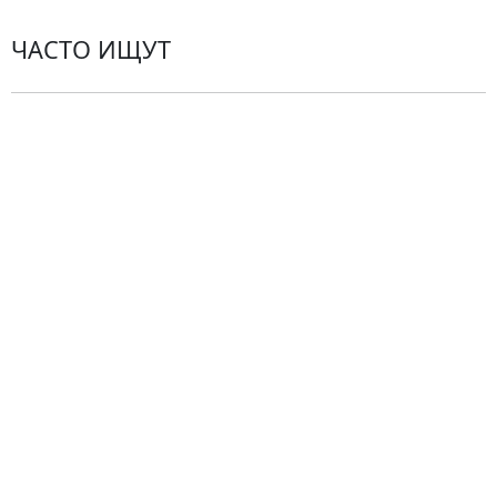
ЧАСТО ИЩУТ
Розы
По цветам
Сборные букеты
Композиции
Подарки
Все товары
Альстромерии
Гортензии
Хризантемы
Эустомы