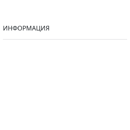
Герберы
ИНФОРМАЦИЯ
О компании
Гарантии
Центр поддержки
Доставка
Оплата
Проблемные ситуации
Замена и возврат товара. Возврат денег.
Претензии