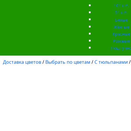
101 шт.
51 шт.
Белые
Жёлтые
Красные
Розовые
Поштучн
Доставка цветов
/
Выбрать по цветам
/
С тюльпанами
/