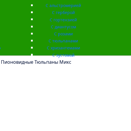
С альстромерией
С герберой
С гортензией
С диантусом
С розами
С тюльпанами
о
С хризантемами
С эустомой
 Пионовидные Тюльпаны Микс