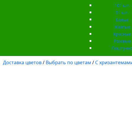
101 шт.
51 шт.
Белые
Жёлтые
Красные
Розовые
Поштучн
Доставка цветов
/
Выбрать по цветам
/
С хризантемам