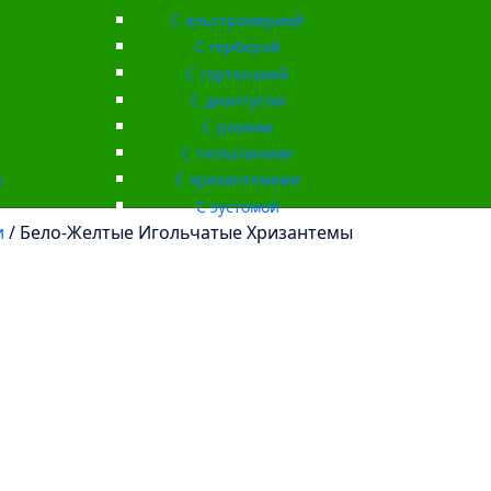
С альстромерией
С герберой
С гортензией
С диантусом
С розами
С тюльпанами
о
С хризантемами
С эустомой
и
/ Бело-Желтые Игольчатые Хризантемы