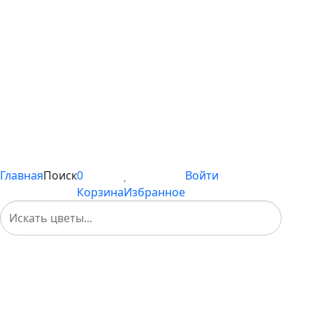
С хризантемами
С эустомой
Цветы поштучно
Сборные букеты
Композиции
Подарки
Каталог
Вы не добавили ни одного товара в Избранное
Главная
Поиск
0
Войти
Корзина
Избранное