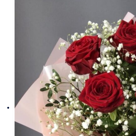
определенных видов цветов, времени года, а
также может быть выше в периоды
праздников и предпраздничных дней.
Информация о составе букетов, ценах на
товары и услуги, представленная на данном
сайте, предназначена исключительно для
ознакомления и не является публичной
офертой, как это определено в Статье 437(2)
Гражданского кодекса Российской Федерации.
КЛИЕНТАМ
Политика конфиденциальности
Пользовательское соглашение
Рекомендации по уходу за цветами
Контакты