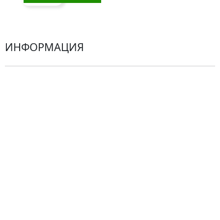
Герберы
ИНФОРМАЦИЯ
О компании
Гарантии
Центр поддержки
Доставка
Оплата
Проблемные ситуации
Замена и возврат товара. Возврат денег.
Претензии