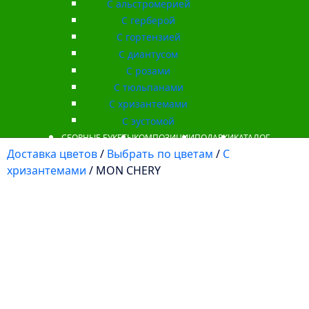
С альстромерией
С герберой
С гортензией
С диантусом
С розами
С тюльпанами
С хризантемами
С эустомой
СБОРНЫЕ БУКЕТЫ
КОМПОЗИЦИИ
ПОДАРКИ
КАТАЛОГ
Доставка цветов
/
Выбрать по цветам
/
С
хризантемами
/ MON CHERY