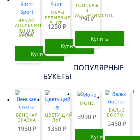
ТОППЕРЫ
В
ШАРЫ
АССОРТИМЕНТЕ
ГЕЛИЕВЫЕ
250
₽
ЯРКИЙ
5 ШТ.
АПЕЛЬСИН
1250
₽
RITTER
299
₽
SPORT
Купить
Купить
Купить
ПОПУЛЯРНЫЕ
БУКЕТЫ
!
МОНЕ
ВАЛЬС
ВЕНСКАЯ
ЦВЕТУЩИЙ
БОСТОН
3990
₽
СКАЗКА
ЛУГ
2450
₽
1950
₽
1350
₽
Купить