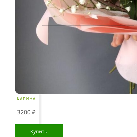
ЧАСТО ИЩУТ
Розы
По цветам
Сборные букеты
Композиции
Подарки
Все товары
КАРИНА
Альстромерии
Гортензии
3200
₽
Хризантемы
Купить
Эустомы