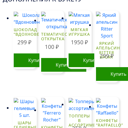
ШОКОЛАД
МЯГКАЯ
“ВДОХНОВЕНИЕ”
ТЕМАТИЧЕСКАЯ
ИГРУШКА
ОТКРЫТКА
299
₽
1950
₽
ЯРКИЙ
100
₽
АПЕЛЬСИН
RITTER
299
₽
SPORT
Купить
Купить
Купить
Купить
ТОППЕРЫ
В
КОНФЕТЫ
ШАРЫ
АССОРТИМЕНТЕ
“RAFFAELLO”
ГЕЛИЕВЫЕ
КОНФЕТЫ