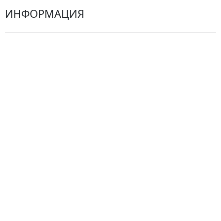
ИНФОРМАЦИЯ
О компании
Гарантии
Центр поддержки
Доставка
Оплата
Проблемные ситуации
Замена и возврат товара. Возврат денег.
Претензии
Замена цветов
Города доставки