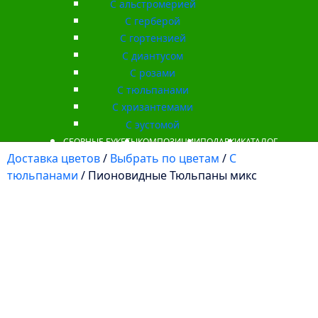
С альстромерией
С герберой
С гортензией
С диантусом
С розами
С тюльпанами
С хризантемами
С эустомой
СБОРНЫЕ БУКЕТЫ
КОМПОЗИЦИИ
ПОДАРКИ
КАТАЛОГ
Доставка цветов
/
Выбрать по цветам
/
С
тюльпанами
/ Пионовидные Тюльпаны микс