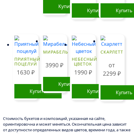
выбрать
на
Купить
на
Купить
Купить
странице
странице
товара.
товара.
МИРАБЕЛЬ
СКАРЛЕТТ
ПРИЯТНЫЙ
НЕБЕСНЫЙ
ПОЦЕЛУЙ
ЦВЕТОК
3990
₽
от
1630
₽
1990
₽
2299
₽
Купить
Купить
Купить
Купить
Этот
товар
имеет
Стоимость букетов и композиций, указанная на сайте,
нескольк
ориентировочна и может меняться. Окончательная цена зависит
от доступности определенных видов цветов, времени года, а также
вариаций