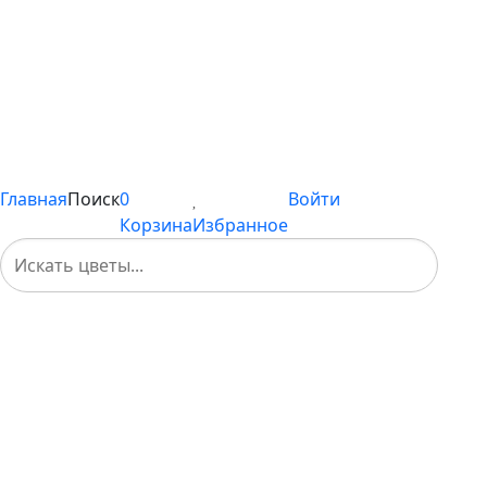
Цветы поштучно
Сборные букеты
Композиции
Подарки
Каталог
Вы не добавили ни одного товара в Избранное
Главная
Поиск
0
Войти
Корзина
Избранное