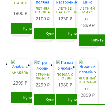
ЭТАЛОН
ЛЕТНЯЯ
ЛЕТНЕЕ
ЛЕТНИЙ
ПОЛЯНА
НАСТРОЕНИЕ
МИКС
1800
₽
2100
₽
1230
₽
от
1899
₽
Купить
Купить
Купить
Купить
Этот
товар
имеет
нескольк
вариаций
АНАБЕЛЬ
СТРУНЫ
ПОЭМА О
Опции
ЛЮБВИ
ЛЮБВИ
ЯГОДНЫЙ
можно
ПЛОМБИР
2399
₽
2299
₽
1980
₽
выбрать
от
на
2899
₽
Купить
странице
Купить
Купить
товара.