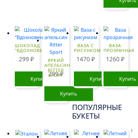
Купить
ШОКОЛАД
ВАЗА С
ВАЗА
“ВДОХНОВЕНИЕ”
РИСУНКОМ
ПРОЗРАЧНАЯ
299
₽
1470
₽
1260
₽
ЯРКИЙ
АПЕЛЬСИН
RITTER
299
₽
SPORT
Купить
Купить
Купить
Купить
ПОПУЛЯРНЫЕ
БУКЕТЫ
!