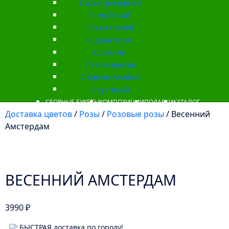
С альстромерией
С герберой
С гортензией
С диантусом
С розами
С тюльпанами
С хризантемами
С эустомой
СБОРНЫЕ БУКЕТЫ
КОМПОЗИЦИИ
ПОДАРКИ
КАТАЛОГ
Доставка цветов
/
Розы
/
Розовые розы
/ Весенний
Амстердам
ВЕСЕННИЙ АМСТЕРДАМ
3990
₽
БЫСТРАЯ доставка по городу!