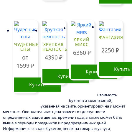
ФАНТАЗИЯ
ЯРКИЙ
ЧУДЕСНЫЕ
ХРУПКАЯ
МИКС
СНЫ
НЕЖНОСТЬ
2250
₽
6360
₽
от
4390
₽
1599
₽
Купить
Купить
Купить
Купить
Этот
Стоимость
букетов и композиций,
товар
указанная на сайте, ориентировочна и может
имеет
меняться. Окончательная цена зависит от доступности
несколько
определенных видов цветов, времени года, а также может быть
вариаций.
выше в периоды праздников и предпраздничных дней.
Информация о составе букетов, ценах на товары и услуги,
Опции