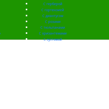
С герберой
С гортензией
С диантусом
С розами
С тюльпанами
о
С хризантемами
С эустомой