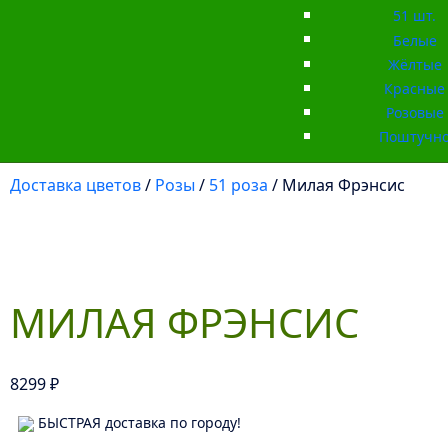
51 шт.
Белые
Жёлтые
Красные
Розовые
Поштучн
Доставка цветов
/
Розы
/
51 роза
/ Милая Фрэнсис
МИЛАЯ ФРЭНСИС
8299
₽
БЫСТРАЯ доставка по городу!