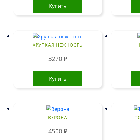
товар
Купить
имеет
несколько
вариаций.
Опции
можно
ХРУПКАЯ НЕЖНОСТЬ
выбрать
на
3270
₽
странице
товара.
Купить
ВЕРОНА
П
4500
₽